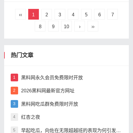
‹‹
1
2
3
4
5
6
7
8
9
10
›
››
热门文章
黑料网永久会员免费限时开放
1
2026黑料网最新官方网址
2
黑料网吃瓜群免费限时开放
3
红杏之夜
4
早起吃瓜，向佐在无限超越班的表现为何引发热议
5