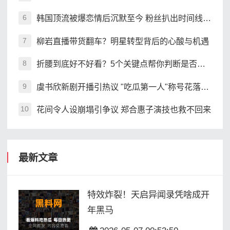
韩国顶流被爆恋情后沉默至今 粉丝扒出时间线引争议
6
柳岩直播带货翻车？明星转型背后的心酸与机遇
7
折腰到底好不好看？5个关键点帮你判断是否值得追
8
虞书欣新剧开播引热议 "吃瓜第一人"称号花落谁家
9
花间令人设崩塌引争议 郑合惠子演技也救不回来
10
最新文章
特效炸裂！天启异闻录凭啥成开
年黑马