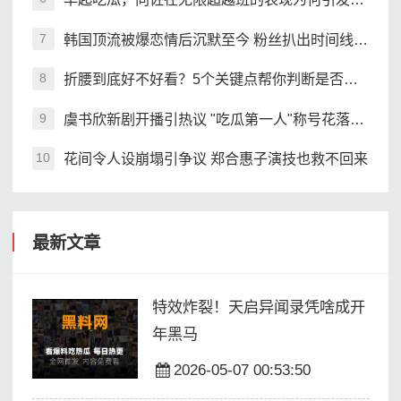
韩国顶流被爆恋情后沉默至今 粉丝扒出时间线引争议
7
折腰到底好不好看？5个关键点帮你判断是否值得追
8
虞书欣新剧开播引热议 "吃瓜第一人"称号花落谁家
9
花间令人设崩塌引争议 郑合惠子演技也救不回来
10
最新文章
特效炸裂！天启异闻录凭啥成开
年黑马
2026-05-07 00:53:50