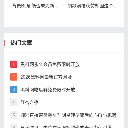
背景BL剧能否成为新爆
胡歌演技获赞却因这个细
款
节被吐槽
热门文章
黑料网永久会员免费限时开放
1
2026黑料网最新官方网址
2
黑料网吃瓜群免费限时开放
3
红杏之夜
4
柳岩直播带货翻车？明星转型背后的心酸与机遇
5
早起吃瓜，向佐在无限超越班的表现为何引发热议
6