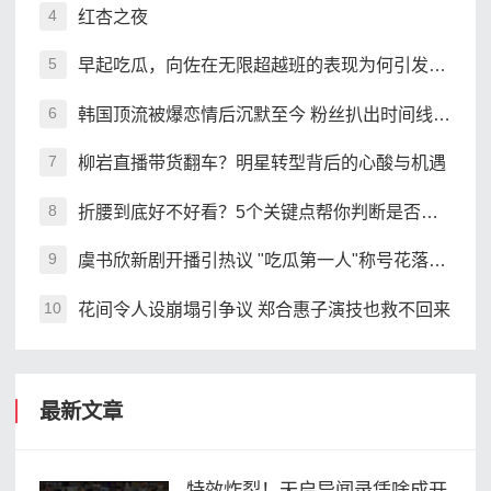
红杏之夜
4
早起吃瓜，向佐在无限超越班的表现为何引发热议
5
韩国顶流被爆恋情后沉默至今 粉丝扒出时间线引争议
6
柳岩直播带货翻车？明星转型背后的心酸与机遇
7
折腰到底好不好看？5个关键点帮你判断是否值得追
8
虞书欣新剧开播引热议 "吃瓜第一人"称号花落谁家
9
花间令人设崩塌引争议 郑合惠子演技也救不回来
10
最新文章
特效炸裂！天启异闻录凭啥成开