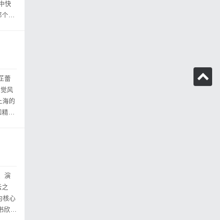
那个黄
芷蕾
视觉风
和精美
、演
为核心
书欣饰