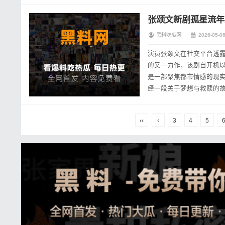
演的云为衫作为无锋刺客，
张颂文新剧孤星流年
黑料吃瓜网
2026-05-06
演员张颂文在社交平台透
的又一力作，该剧自开机以
是一部聚焦都市情感的现
绎一段关于梦想与救赎的故
‹‹
‹
3
4
5