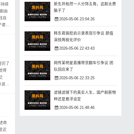
新生井柏然一人分饰五角，这剧太费
率持续
脑子了
找自
2026-05-06 23:04:26
子君在
韩东君装腔启示录表现引争议 颜值
演技两极化评价
2026-05-06 22:43:43
网传某明星直播带货翻车引争议 团
经历了
队回应来了
觉得
之
2026-05-06 22:33:25
滤镜滤镜下的真实人生，国产剧新物
种还是悬浮设定
2026-05-06 21:48:46
述商
是近