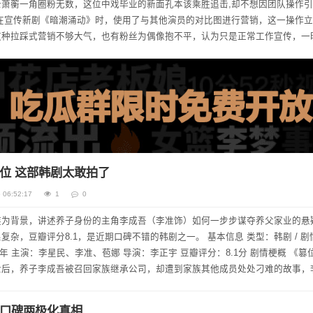
萧蘅一角圈粉无数，这位中戏毕业的新面孔本该乘胜追击,却不想因团队操作
在宣传新剧《暗潮涌动》时，使用了与其他演员的对比图进行营销，这一操作
这种拉踩式营销不够大气，也有粉丝为偶像抱不平，认为只是正常工作宣传，一
车”等话题登上热搜榜单。 从客观...
位 这部韩剧太敢拍了
 06:52:17
1
0
族为背景，讲述养子身份的主角李成吾（李准饰）如何一步步谋夺养父家业的悬
8.1，是近期口碑不错的韩剧之一。 基本信息 类型：韩剧 / 剧情 / 悬
主演：李星民、李准、苞娜 导演：李正宇 豆瓣评分：8.1分 剧情梗概 《篡位者》
世后，养子李成吾被召回家族继承公司，却遭到家族其他成员处处刁难的故事，
口碑两极化真相