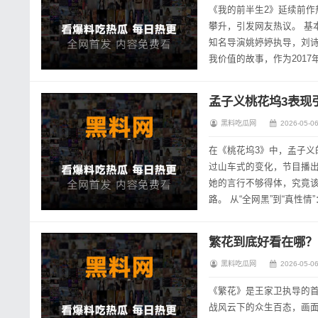
《我的前半生2》延续前
攀升，引发网友热议。 基本信息 《我的前半生2》是一部都市情感剧，于2024年在各大视频平台播出，该剧由
知名导演姚婷婷执导，刘
我价值的故事，作为201
经历人生低谷后,逐渐找回自
孟子义桃花坞3表现
黑料吃瓜网
2026-05-06
在《桃花坞3》中，孟子义
过山车式的变化，节目播
她的言行不够得体，究竟该
路。 从“全网黑”到“真性情”：孟子义的综艺逆袭 节目表现引发两极讨论 孟子义在《桃花坞3》中的表现可以说是
“话题制造机”，节目初期，
繁花到底好看在哪？
黑料吃瓜网
2026-05-06
《繁花》是王家卫执导的首
战风云下的众生百态，画面