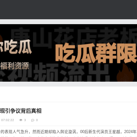
现引争议背后真相
 07:02:22
3
0
的表现人气急升，然而近期却陷入舆论漩涡，00后新生代演员王星越，2024年