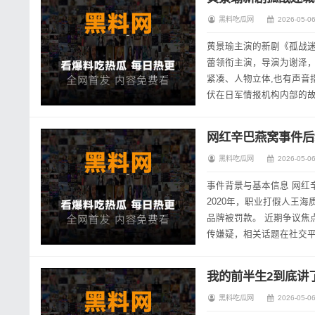
黑料吃瓜网
2026-05-06
黄景瑜主演的新剧《孤战
蕾领衔主演，导演为谢泽，
紧凑、人物立体,也有声音
伏在日军情报机构内部的
卧底人员，从目前播出的剧
网红辛巴燕窝事件后
黑料吃瓜网
2026-05-06
事件背景与基本信息 网红
2020年，职业打假人王
品牌被罚款。 近期争议焦
传嫌疑，相关话题在社交平
维护消费者权益”。 各方观点
我的前半生2到底讲
黑料吃瓜网
2026-05-06