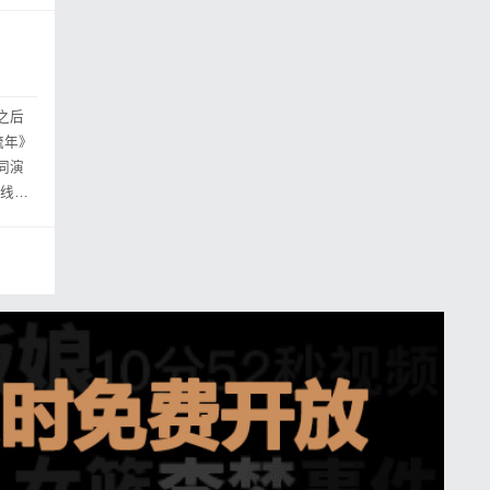
之后
流年》
同演
在线观