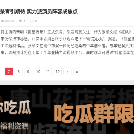
潜伏进入宫门执行任务，却...
杀青引期待 实力派演员阵容成焦点
 04:48:19
6
0
露其主演的新剧《孤星流年》正式杀青，引发网友关注，作为张颂文继《狂飙》
来便保持神秘感，此次杀青消息终于让观众吃下一颗“定心丸”，据悉，《孤星
实主义题材作品，张颂文在剧中饰演一位历经沧桑的中年创业者，与年轻演员共
事，该剧预计将在明年上半年登陆主流视频平台，届时观众可通过“孤星流年
看”“孤星流年观看指南”等方式关注剧集动态。 实力派演员阵容引关...
6
7
8
9
10
11
12
›
››