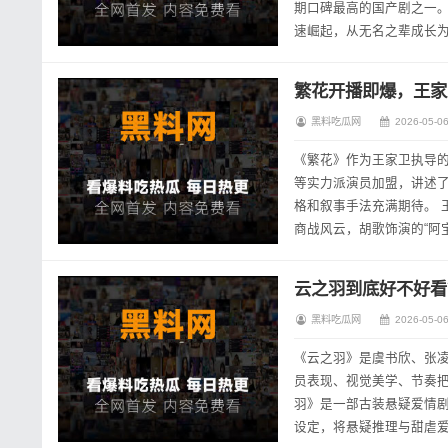
期口碑最高的国产剧之一。 这部剧讲了什么？ 故事发生在1990年代的上海,阿宝（胡歌饰）在股市和商战
速崛起，从无名之辈成长为
金年代里的人物命运。 不剧
繁花开播即爆，王家
黑料吃瓜网
2026-05-06
《繁花》作为王家卫执导
等实力派演员加盟，讲述了
格和叙事手法充满期待。 王家卫首部电视剧表现如何 《繁花》改编自金宇澄的同名小说，聚焦于90年代上海的
商战风云，胡歌饰演的“阿
的画面质感吸引观众,王家卫
云之羽到底好不好看
黑料吃瓜网
2026-05-06
《云之羽》是虞书欣、张
员表现、视觉美学、节奏把控、
羽》是一部古装悬疑爱情剧
设定，将悬疑推理与甜虐爱