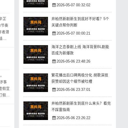
2026-05-07 00:32:02
井柏然新剧新生到底好不好看？5个
辛芷
关键点帮你判断
为节奏
作者潜
2026-05-07 00:00:21
插的
海洋之恋泰剧上线 海洋背景BL剧能
否成为新爆款
2026-05-06 23:48:26
繁花播出后口碑两极分化 胡歌演技
注，
获赞却因这个细节被吐槽
涉事
虚假宣
2026-05-06 23:37:01
打假，
井柏然新剧新生到底什么来头？看完
不踩雷指南
2026-05-06 23:26:22