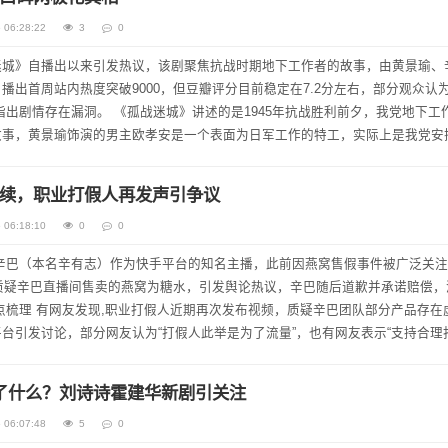
 06:28:22
3
0
迷城》自播出以来引发热议，该剧聚焦抗战时期地下工作者的故事，由黄景瑜、
播出首周站内热度突破9000，但豆瓣评分目前稳定在7.2分左右，部分观众认
指出剧情存在漏洞。 《孤战迷城》讲述的是1945年抗战胜利前夕，我党地下工
故事，黄景瑜饰演的男主欧孝安是一个表面为日军工作的特工，实际上是我党安
情来看，男主在日军战俘营中醒来后失...
续，职业打假人再发声引争议
 06:18:10
0
0
辛巴（本名辛有志）作为快手平台的知名主播，此前因燕窝售假事件被广泛关
海质疑辛巴直播间售卖的燕窝为糖水，引发舆论热议，辛巴随后道歉并承诺赔偿，
点梳理 有网友发现,职业打假人近期再次发布视频，质疑辛巴团队部分产品存在
台引发讨论，部分网友认为“打假人此举是为了流量”，也有网友表示“支持合理
呈现 支持方认为,...
了什么？刘诗诗霍建华新剧引关注
 06:07:48
5
0