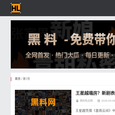
首页
/ 第7页
王星越塌房？新剧表
黑料吃瓜网
2026-05-06
王星越凭借《墨雨云间》中