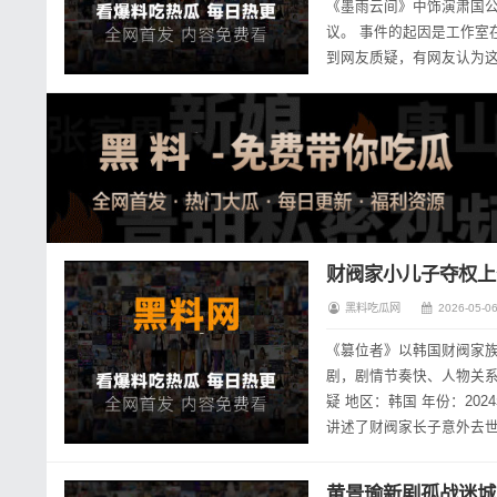
《墨雨云间》中饰演肃国公
议。 事件的起因是工作室
到网友质疑，有网友认为
“工作室道歉”“王星越营销翻
财阀家小儿子夺权上
黑料吃瓜网
2026-05-06
《篡位者》以韩国财阀家
剧，剧情节奏快、人物关系复杂，豆瓣评分
疑 地区：韩国 年份：2024年 
讲述了财阀家长子意外去
吾表面温顺，实...
黄景瑜新剧孤战迷城