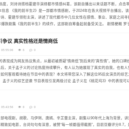
作热度，刘诗诗搭档霍建华演绎都市情感纠葛，该剧自播出以来话题不断，点击
诗诗、霍建华领衔主演，讲述了现代都市中几位女性在感情、事业、家庭之间寻
7年爆款剧集《我的前半生》的续作，这部剧自筹备起就备受关注。 剧情梗概 罗
我价值，然而命运似乎...
引争议 真实性格还是情商低
 05:55:06
6
0
的表现成为网友热议焦点，从最初被质疑“情商低”到后来的“真性情”，她的口碑
出后，关于孟子义的讨论热度持续攀升，有人认为她展现了真实的自我，也有人
如何客观看待她在节目中的表现？本文将带您深入了解这位95后女演员的综艺
她因为一些言论和行为...
 05:43:56
8
0
部电视剧，胡歌、马伊琍、唐嫣、辛芷蕾主演，剧集以90年代上海为背景，讲
精致如电影，台词句句有深意，被赞“每一帧都值得截图”，目前豆瓣评分8.7，