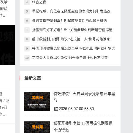
引发争
红杏之夜
4
立即遭
早起吃瓜，向佐在无限超越班的表现为何引发热议
5
时间
柳岩直播带货翻车？明星转型背后的心酸与机遇
6
折腰到底好不好看？5个关键点帮你判断是否值得追
7
虞书欣新剧开播引热议 "吃瓜第一人"称号花落谁家
8
韩国顶流被爆恋情后沉默至今 粉丝扒出时间线引争议
9
花间令人设崩塌引争议 郑合惠子演技也救不回来
10
最新文章
疑
特效炸裂！天启异闻录凭啥成开年黑
马
2026-05-07 00:53:50
李成
繁花开播引争议 口碑两极化到底值
不值得追