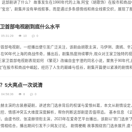
中快
“宝总”，剧集并没有单线叙事，而是通过多条感情线和商业线索交织，展现了
透地说，这部剧的看点...
卫首部电视剧到底什么水平
 05:31:29
10
0
的首部电视剧，一经播出便引发广泛关注，该剧由胡歌主演，马伊琍、唐嫣、辛
在90年代上海的商战传奇，播出后，剧集热度持续攀升,观众对王家卫独特的
宝”在股市和商战中崛起，经历了人生的巅峰与低谷，剧集开篇便以紧凑的剧情
标志性的光影运用和慢镜头语言...
？5大亮点一次说清
 04:58:36
8
0
凌赫主演的古装悬疑剧，讲述宫门选亲背后的权谋与爱恨纠葛，本文从剧情设定
情感冲突五大维度深度解析，帮你判断这部剧是否值得追。 基本信息 《云之
，由虞书欣、张凌赫领衔主演，2023年在爱奇艺平台播出，该剧以“宫门选亲”
情相结合，播出期间引发不少网友讨论。 剧情梗概 故事围绕宫门选亲展开,虞