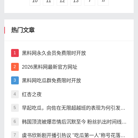
10
11
12
13
›
››
热门文章
黑料网永久会员免费限时开放
1
2026黑料网最新官方网址
2
黑料网吃瓜群免费限时开放
3
红杏之夜
4
早起吃瓜，向佐在无限超越班的表现为何引发热议
5
韩国顶流被爆恋情后沉默至今 粉丝扒出时间线引争议
6
虞书欣新剧开播引热议 "吃瓜第一人"称号花落谁家
7