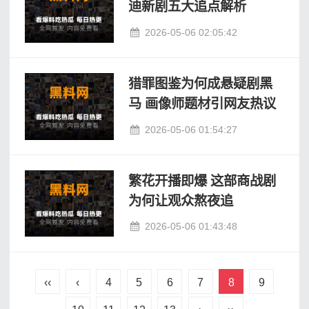
迪新剧五大追点解析
2026-05-06 02:05:42
猎罪图鉴为何成悬疑剧黑
马 画像师题材引网友热议
2026-05-06 01:54:27
繁花开播即爆 这部商战剧
为何让观众熬夜追
2026-05-06 01:43:48
‹‹
‹
4
5
6
7
8
9