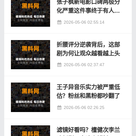
张子枫新电影口碑两极分
化严重这件事终于有人敢
说了
2026-05-06 02:55:14
折腰评分逆袭背后，这部
剧为何让观众越看越上头
2026-05-06 02:37:47
王子异音乐实力被严重低
估？粉丝和黑粉都吵翻了
2026-05-06 02:26:25
滤镜好看吗？檀健次李兰