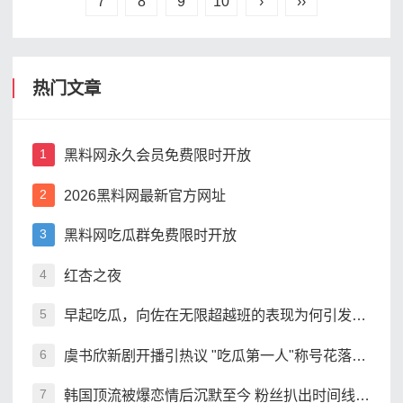
7
8
9
10
›
››
热门文章
黑料网永久会员免费限时开放
1
2026黑料网最新官方网址
2
黑料网吃瓜群免费限时开放
3
红杏之夜
4
早起吃瓜，向佐在无限超越班的表现为何引发热议
5
虞书欣新剧开播引热议 "吃瓜第一人"称号花落谁家
6
韩国顶流被爆恋情后沉默至今 粉丝扒出时间线引争议
7